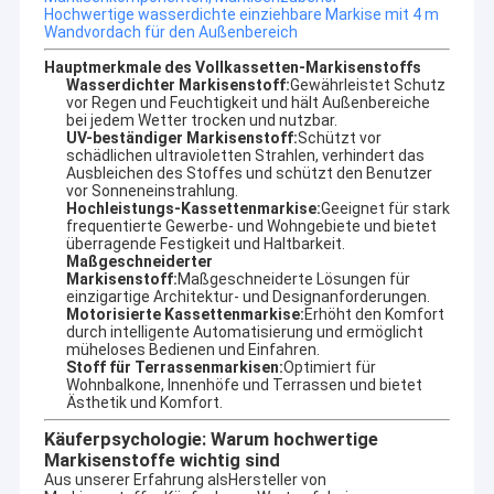
Marketing.Wir sind ein Hersteller, der sich auf die
Hochwertige wasserdichte einziehbare Markise mit 4 m
Werksbesichtigung
Wandvordach für den Außenbereich
Entwicklung und Produktion von Sonnenschirmprodukten
für den Außenbereich spezialisiert hat und in diesem
Hauptmerkmale des Vollkassetten-Markisenstoffs
Qualitätskontrolle
Wirtschaftszyklus sowohl zu Hause als auch an Bord
Wasserdichter Markisenstoff:
Gewährleistet Schutz
einen hohen Ruf genossen hat..
vor Regen und Feuchtigkeit und hält Außenbereiche
Kontakt mit uns
bei jedem Wetter trocken und nutzbar.
UV-beständiger Markisenstoff:
Schützt vor
Es handelt sich hierbei um eine Vielzahl von Außenmarkise,
schädlichen ultravioletten Strahlen, verhindert das
Markise-Komponenten, Zelte, Outdoor-Riesenschirme usw. Es
Neuigkeiten
Ausbleichen des Stoffes und schützt den Benutzer
gibt auch Aluminiumlegierungsprodukte, wie Terrasschuppen,
vor Sonneneinstrahlung.
Aluminiumlegierungsfensterhäuser,Carport aus
Hochleistungs-Kassettenmarkise:
Geeignet für stark
Bitte um ein Angebot
Aluminiumlegierung, Sonnenzimmer, Pavillon, Traubenrahmen
frequentierte Gewerbe- und Wohngebiete und bietet
und andere hochwertige Produkte.
überragende Festigkeit und Haltbarkeit.
Maßgeschneiderter
Markisenstoff:
Maßgeschneiderte Lösungen für
Qualität zuerst und Service zuerst, hervorragende Qualität,
einzigartige Architektur- und Designanforderungen.
lange Qualitätsgarantie, schönes Aussehen, flexible
Ausziehbare Markise
Motorisierte Kassettenmarkise:
Erhöht den Komfort
Installation,Strahlenschutz- Unterstützung der Kunden mit
durch intelligente Automatisierung und ermöglicht
hochwertigem Service, Antwort Produktion, Design, Transport,
müheloses Bedienen und Einfahren.
Installation, After-Sales und andere Fragen.
wasserdichte einziehbare Markise
Stoff für Terrassenmarkisen:
Optimiert für
Wohnbalkone, Innenhöfe und Terrassen und bietet
Aufgrund unserer Designing-Techniker-Teamate können wir
Ästhetik und Komfort.
Rückziehbare Fensterfenster
OEM- oder ODM-Dienstleistungen erbringen, um Ihre
Käuferpsychologie: Warum hochwertige
spezifischen Anforderungen zu erfüllen.
Rückziehbare Dachmarkise
Markisenstoffe wichtig sind
Aus unserer Erfahrung als
Hersteller von