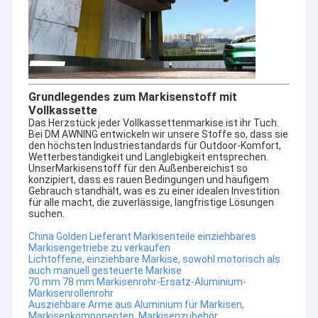
Grundlegendes zum Markisenstoff mit
Vollkassette
Das Herzstück jeder Vollkassettenmarkise ist ihr Tuch.
Bei DM AWNING entwickeln wir unsere Stoffe so, dass sie
den höchsten Industriestandards für Outdoor-Komfort,
Wetterbeständigkeit und Langlebigkeit entsprechen.
Unser
Markisenstoff für den Außenbereich
ist so
konzipiert, dass es rauen Bedingungen und häufigem
Gebrauch standhält, was es zu einer idealen Investition
für alle macht, die zuverlässige, langfristige Lösungen
suchen.
China Golden Lieferant Markisenteile einziehbares
Zu Hause
Markisengetriebe zu verkaufen
Unternehmensprofil
Lichtoffene, einziehbare Markise, sowohl motorisch als
Produkte
auch manuell gesteuerte Markise
70 mm 78 mm Markisenrohr-Ersatz-Aluminium-
DM AWNING SULOTION CO., LTD professionelle
Markisenrollenrohr
Markise und Sonnenschirme für Outdoorprodukte mit
Über uns
Ausziehbare Arme aus Aluminium für Markisen,
Forschung und Entwicklung, Großhandel und
Markisenkomponenten, Markisenzubehör