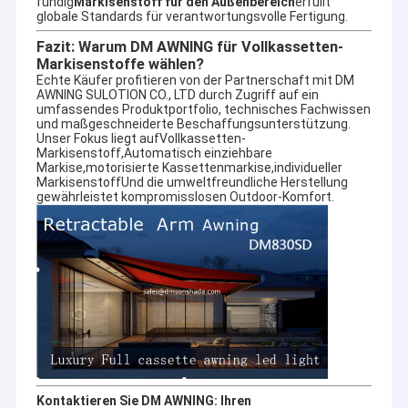
fündig
Markisenstoff für den Außenbereich
erfüllt
globale Standards für verantwortungsvolle Fertigung.
Fazit: Warum DM AWNING für Vollkassetten-
Markisenstoffe wählen?
Echte Käufer profitieren von der Partnerschaft mit DM
AWNING SULOTION CO., LTD durch Zugriff auf ein
umfassendes Produktportfolio, technisches Fachwissen
und maßgeschneiderte Beschaffungsunterstützung.
Unser Fokus liegt auf
Vollkassetten-
Markisenstoff
,
Automatisch einziehbare
Markise
,
motorisierte Kassettenmarkise
,
individueller
Markisenstoff
Und die umweltfreundliche Herstellung
gewährleistet kompromisslosen Outdoor-Komfort.
Kontaktieren Sie DM AWNING: Ihren