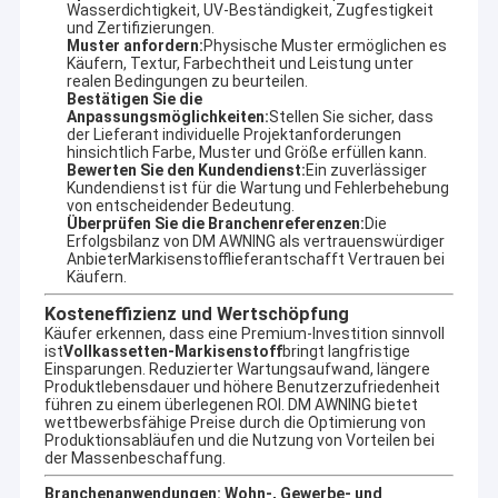
Wasserdichtigkeit, UV-Beständigkeit, Zugfestigkeit
und Zertifizierungen.
Muster anfordern:
Physische Muster ermöglichen es
Käufern, Textur, Farbechtheit und Leistung unter
realen Bedingungen zu beurteilen.
Bestätigen Sie die
Anpassungsmöglichkeiten:
Stellen Sie sicher, dass
der Lieferant individuelle Projektanforderungen
hinsichtlich Farbe, Muster und Größe erfüllen kann.
Bewerten Sie den Kundendienst:
Ein zuverlässiger
Kundendienst ist für die Wartung und Fehlerbehebung
von entscheidender Bedeutung.
Überprüfen Sie die Branchenreferenzen:
Die
Erfolgsbilanz von DM AWNING als vertrauenswürdiger
Anbieter
Markisenstofflieferant
schafft Vertrauen bei
Käufern.
Kosteneffizienz und Wertschöpfung
Käufer erkennen, dass eine Premium-Investition sinnvoll
ist
Vollkassetten-Markisenstoff
bringt langfristige
Einsparungen. Reduzierter Wartungsaufwand, längere
Produktlebensdauer und höhere Benutzerzufriedenheit
führen zu einem überlegenen ROI. DM AWNING bietet
wettbewerbsfähige Preise durch die Optimierung von
Produktionsabläufen und die Nutzung von Vorteilen bei
der Massenbeschaffung.
Branchenanwendungen: Wohn-, Gewerbe- und