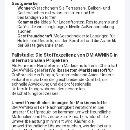
Gastgewerbe
Wohnen:
Verschönern Sie Terrassen-, Balkon- und
Gartenflächen mit wasserdichten und UV-
beständigen Stoffen.
Kommerziell:
Ideal für Ladenfronten, Restaurants und
Cafés, die eine langlebige, stilvolle Außenabdeckung
suchen.
Gastfreundschaft:
Maßgeschneiderte Lösungen für
Hotels und Resorts, die den Komfort und die Ästhetik
der Gäste gewährleisten.
Fallstudie: Die Stoffexzellenz von DM AWNING in
internationalen Projekten
Als Führender
Hersteller von Markisenstoffen
In China hat
DM AWNING geliefert
Vollkassetten-Markisenstoff
für
Großprojekte in Europa, Nordamerika und Asien. Unsere
Einkäufer schätzen die gleichbleibende Qualität, die
schnelle Abwicklung und die professionelle
Unterstützung während des gesamten
Beschaffungsprozesses.
Umweltfreundliche Lösungen für Markisenstoffe
DM AWNING ist der Nachhaltigkeit verpflichtet. Bei
unserer Stoffproduktion kommen umweltfreundliche
Materialien und Prozesse zum Einsatz, wodurch die
Umweltbelastung minimiert wird. Käufer, die
umweltfreundliche Lösungen suchen, werden bei uns