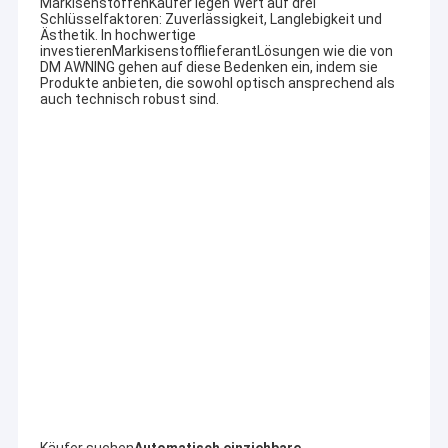
Markisenstoffen
Käufer legen Wert auf drei
Franzosische Markisen
Schlüsselfaktoren: Zuverlässigkeit, Langlebigkeit und
Ästhetik. In hochwertige
investieren
Markisenstofflieferant
Lösungen wie die von
Markisenrollenrohr
DM AWNING gehen auf diese Bedenken ein, indem sie
Produkte anbieten, die sowohl optisch ansprechend als
auch technisch robust sind.
Schirm für den Außenbereich
Sonnenblende-Segel
Ausrüstung für die Pergola
Volle Kassettenmarkise
UnterstützungOEM & ODM
Unsere Firma beschäftigt sich mit einer Vielzahl von
Kits für Rollblinde
Außenmarkise, Markise Komponente, Zelt, Außen riesigen
Regenschirm und so weiter.Fensterhaus aus
Aluminiumlegierung, Aluminiumlegierung Auto-Schuppen,
Sonnenzimmer, Pavillon, Traubenrahmen und so weiter.