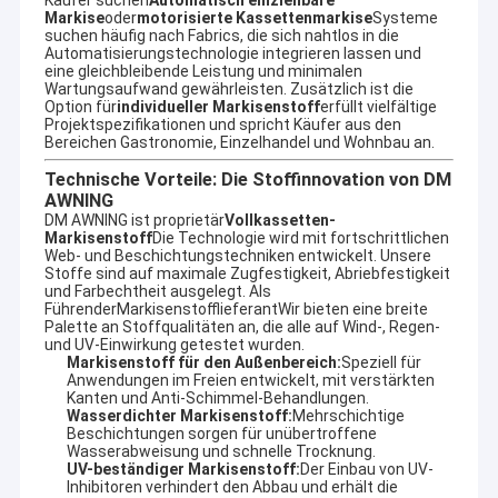
Käufer suchen
Automatisch einziehbare
Markise
oder
motorisierte Kassettenmarkise
Systeme
suchen häufig nach Fabrics, die sich nahtlos in die
Automatisierungstechnologie integrieren lassen und
eine gleichbleibende Leistung und minimalen
Wartungsaufwand gewährleisten. Zusätzlich ist die
Wie Sie wissen, ist Guangzhou eine Aluminiumfabrikation, die
Option für
individueller Markisenstoff
erfüllt vielfältige
Aluminium zu einem vernünftigen Preis mit bequemen
Projektspezifikationen und spricht Käufer aus den
Bereichen Gastronomie, Einzelhandel und Wohnbau an.
Transportmitteln bezieht.
Wir können neue kostenlose Form für Ihre neue Aluminium-
Technische Vorteile: Die Stoffinnovation von DM
Vorderbalken, Rollenachse mit MOQ 300pcs für Ihre Fantasie zu
AWNING
erfüllen.
DM AWNING ist proprietär
Vollkassetten-
Aus diesem Grund können wir für alle Kunden weltweit die
Markisenstoff
Die Technologie wird mit fortschrittlichen
Vorderstange, die Rollenachse, die quadratische Röhre, den
Web- und Beschichtungstechniken entwickelt. Unsere
faltbaren Arm und den Stoff separat anbieten.
Stoffe sind auf maximale Zugfestigkeit, Abriebfestigkeit
Noch wichtiger ist, dass wir einen sehr stabilen Arm mit 660-
und Farbechtheit ausgelegt. Als
Modell-Arm haben, mehr als zehn Jahre Gebrauch, nur wenige
Führender
Markisenstofflieferant
Wir bieten eine breite
haben einen Nachdienst bei einem defekten Problem, und gut
Palette an Stoffqualitäten an, die alle auf Wind-, Regen-
gegebenen Kunden guten Markt.
und UV-Einwirkung getestet wurden.
Markisenstoff für den Außenbereich:
Speziell für
Zusammenfassend:
Anwendungen im Freien entwickelt, mit verstärkten
1 Diversifizierte Ausstattung, einziehbare Zügel,
Kanten und Anti-Schimmel-Behandlungen.
Gartenmarkise, Fallarmmarkise mit stabiler
Wasserdichter Markisenstoff:
Mehrschichtige
Qualität usw.
Beschichtungen sorgen für unübertroffene
2 OEM/ODM Dienstleistungen
Wasserabweisung und schnelle Trocknung.
UV-beständiger Markisenstoff:
Der Einbau von UV-
3 begrüßen die Zeichnung und die Anforderung
Inhibitoren verhindert den Abbau und erhält die
des Kunden, können auch neue Formen für ihn