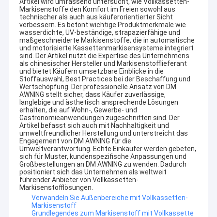
Artikel wird umfassend untersucht, wie Vollkassetten-
Markisenstoffe den Komfort im Freien sowohl aus
technischer als auch aus käuferorientierter Sicht
verbessern. Es betont wichtige Produktmerkmale wie
wasserdichte, UV-beständige, strapazierfähige und
maßgeschneiderte Markisenstoffe, die in automatische
und motorisierte Kassettenmarkisensysteme integriert
sind. Der Artikel nutzt die Expertise des Unternehmens
als chinesischer Hersteller und Markisenstofflieferant
und bietet Käufern umsetzbare Einblicke in die
Stoffauswahl, Best Practices bei der Beschaffung und
Wertschöpfung. Der professionelle Ansatz von DM
AWNING stellt sicher, dass Käufer zuverlässige,
langlebige und ästhetisch ansprechende Lösungen
erhalten, die auf Wohn-, Gewerbe- und
Gastronomieanwendungen zugeschnitten sind. Der
Artikel befasst sich auch mit Nachhaltigkeit und
umweltfreundlicher Herstellung und unterstreicht das
Engagement von DM AWNING für die
Umweltverantwortung. Echte Einkäufer werden gebeten,
sich für Muster, kundenspezifische Anpassungen und
Großbestellungen an DM AWNING zu wenden. Dadurch
positioniert sich das Unternehmen als weltweit
führender Anbieter von Vollkassetten-
Markisenstofflösungen.
Verwandeln Sie Außenbereiche mit Vollkassetten-
Markisenstoff
Grundlegendes zum Markisenstoff mit Vollkassette