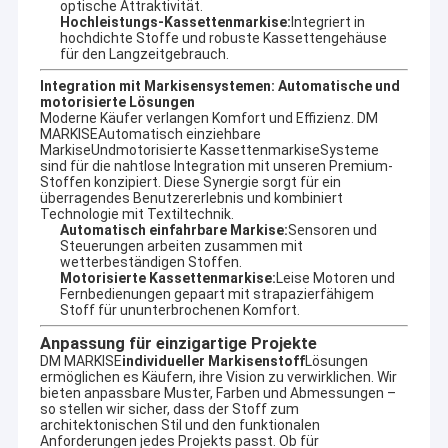
optische Attraktivität.
öffnen.
Unser
Hochleistungs-Kassettenmarkise:
Integriert in
4 erfahrene Ingenieure,
Vorteil:
hochdichte Stoffe und robuste Kassettengehäuse
Soundmanagementsystem, innovativer Geist
für den Langzeitgebrauch.
und Teamarbeit.
5 strenge Qualitätsprüfungen
Integration mit Markisensystemen: Automatische und
6 Großhandelspreisliste und pünktliche
motorisierte Lösungen
Moderne Käufer verlangen Komfort und Effizienz. DM
Lieferung garantiert
MARKISE
Automatisch einziehbare
7 Sicherheitsverpackungen
Markise
Und
motorisierte Kassettenmarkise
Systeme
8 in gutem Glauben
sind für die nahtlose Integration mit unseren Premium-
Stoffen konzipiert. Diese Synergie sorgt für ein
überragendes Benutzererlebnis und kombiniert
Weitere Fotos und Projektinformationen finden Sie auf unserer
Technologie mit Textiltechnik.
Automatisch einfahrbare Markise:
Sensoren und
Website www.dmsunshade.com.
Steuerungen arbeiten zusammen mit
wetterbeständigen Stoffen.
Motorisierte Kassettenmarkise:
Leise Motoren und
Fernbedienungen gepaart mit strapazierfähigem
Stoff für ununterbrochenen Komfort.
Anpassung für einzigartige Projekte
DM MARKISE
individueller Markisenstoff
Lösungen
ermöglichen es Käufern, ihre Vision zu verwirklichen. Wir
bieten anpassbare Muster, Farben und Abmessungen –
so stellen wir sicher, dass der Stoff zum
architektonischen Stil und den funktionalen
Anforderungen jedes Projekts passt. Ob für