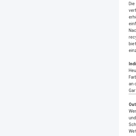
Die
ver
erh
ein
Nac
rec
bie
ein
Ind
Heu
Far
an 
Gar
Out
Wen
und
Sch
Wet