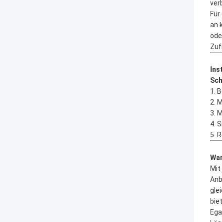
ver
Für
an 
ode
Zuf
Ins
Sch
1. 
2. 
3. 
4. S
5. 
War
Mit
Anb
gle
bie
Ega