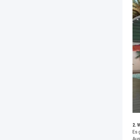
2. 
Es 
Aus