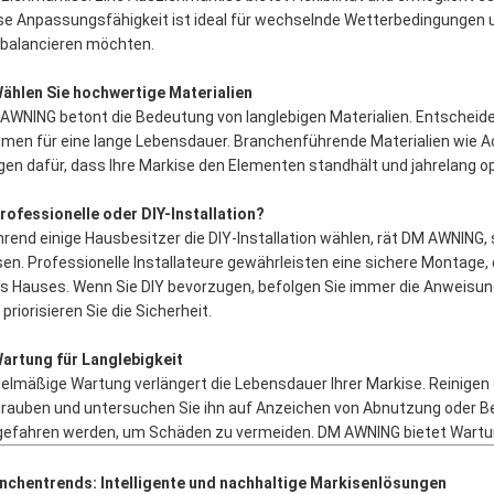
se Anpassungsfähigkeit ist ideal für wechselnde Wetterbedingungen 
balancieren möchten.
Wählen Sie hochwertige Materialien
AWNING betont die Bedeutung von langlebigen Materialien. Entscheide
men für eine lange Lebensdauer. Branchenführende Materialien wie 
gen dafür, dass Ihre Markise den Elementen standhält und jahrelang o
Professionelle oder DIY-Installation?
rend einige Hausbesitzer die DIY-Installation wählen, rät DM AWNING,
sen. Professionelle Installateure gewährleisten eine sichere Montage, d
es Hauses. Wenn Sie DIY bevorzugen, befolgen Sie immer die Anweisu
priorisieren Sie die Sicherheit.
Wartung für Langlebigkeit
elmäßige Wartung verlängert die Lebensdauer Ihrer Markise. Reinigen S
rauben und untersuchen Sie ihn auf Anzeichen von Abnutzung oder B
gefahren werden, um Schäden zu vermeiden. DM AWNING bietet Wartun
nchentrends: Intelligente und nachhaltige Markisenlösungen