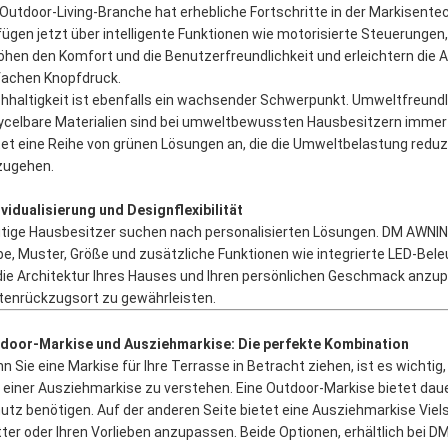
 Outdoor-Living-Branche hat erhebliche Fortschritte in der Markisent
fügen jetzt über intelligente Funktionen wie motorisierte Steuerunge
öhen den Komfort und die Benutzerfreundlichkeit und erleichtern d
fachen Knopfdruck.
hhaltigkeit ist ebenfalls ein wachsender Schwerpunkt. Umweltfreund
ycelbare Materialien sind bei umweltbewussten Hausbesitzern immer b
tet eine Reihe von grünen Lösungen an, die die Umweltbelastung reduz
zugehen.
ividualisierung und Designflexibilität
tige Hausbesitzer suchen nach personalisierten Lösungen. DM AWNING
be, Muster, Größe und zusätzliche Funktionen wie integrierte LED-Beleuc
die Architektur Ihres Hauses und Ihren persönlichen Geschmack an
tenrückzugsort zu gewährleisten.
door-Markise und Ausziehmarkise: Die perfekte Kombination
n Sie eine Markise für Ihre Terrasse in Betracht ziehen, ist es wicht
 einer Ausziehmarkise zu verstehen. Eine Outdoor-Markise bietet dauer
utz benötigen. Auf der anderen Seite bietet eine Ausziehmarkise Viels
ter oder Ihren Vorlieben anzupassen. Beide Optionen, erhältlich bei 