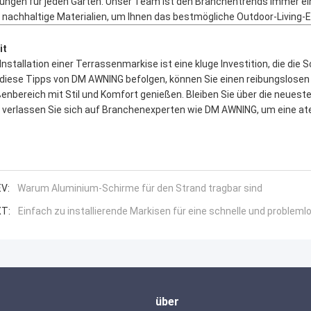
ungen für jeden Garten. Unser Team ist den Branchentrends immer ein
 nachhaltige Materialien, um Ihnen das bestmögliche Outdoor-Living-Er
it
 Installation einer Terrassenmarkise ist eine kluge Investition, die di
 diese Tipps von DM AWNING befolgen, können Sie einen reibungslosen 
enbereich mit Stil und Komfort genießen. Bleiben Sie über die neueste
 verlassen Sie sich auf Branchenexperten wie DM AWNING, um eine 
V:
Warum Aluminium-Schirme für den Strand tragbar sind
T:
Einfach zu installierende Markisen für eine schnelle und problem
über