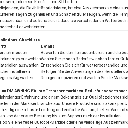
bessern, indem sie Komfort und Stil bieten.
 diejenigen, die Flexibilität priorisieren, ist eine Ausziehmarkise eine 
kühleren Tagen zu genießen und Schatten zu erzeugen, wenn die Tem
r ausziehbar, sind so konstruiert, dass sie verschiedenen Wetterbedi
riedenheit gewährleisten.
tallations-Checkliste
ritt
Details
Bereich messen
Bewerten Sie den Terrassenbereich und die be
Markisentyp auswählen
Wählen Sie je nach Bedarf zwischen fester Ou
Materialien auswählen
Entscheiden Sie sich für wetterbeständige und
icher installieren
Befolgen Sie die Anweisungen des Herstellers od
Regelmäßig warten
Reinigen, inspizieren und warten Sie die Markis
um DM AWNING für Ihre Terrassenmarkisen-Bedürfnisse vertrauen
 jahrelanger Erfahrung und einem Bekenntnis zur Qualität zeichnet s
ieter in der Markisenbranche aus. Unsere Produkte sind so konzipiert,
ichzeitig eine robuste Leistung und einfache Wartung bieten. Wir sind
ten, von der ersten Beratung bis zum Support nach der Installation.
l, ob Sie eine feste Outdoor-Markise oder eine vielseitige Ausziehm