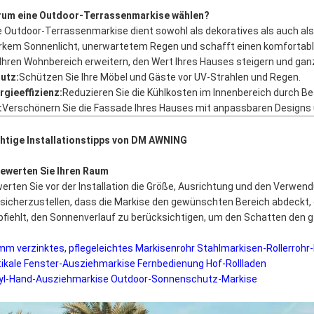
um eine Outdoor-Terrassenmarkise wählen?
e Outdoor-Terrassenmarkise dient sowohl als dekoratives als auch als
rkem Sonnenlicht, unerwartetem Regen und schafft einen komfortable
 Ihren Wohnbereich erweitern, den Wert Ihres Hauses steigern und gan
utz:
Schützen Sie Ihre Möbel und Gäste vor UV-Strahlen und Regen.
rgieeffizienz:
Reduzieren Sie die Kühlkosten im Innenbereich durch B
:
Verschönern Sie die Fassade Ihres Hauses mit anpassbaren Designs 
htige Installationstipps von DM AWNING
Bewerten Sie Ihren Raum
erten Sie vor der Installation die Größe, Ausrichtung und den Verwen
sicherzustellen, dass die Markise den gewünschten Bereich abdeckt
fiehlt, den Sonnenverlauf zu berücksichtigen, um den Schatten den 
mm verzinktes, pflegeleichtes Markisenrohr Stahlmarkisen-Rollerroh
tikale Fenster-Ausziehmarkise Fernbedienung Hof-Rollladen
yl-Hand-Ausziehmarkise Outdoor-Sonnenschutz-Markise