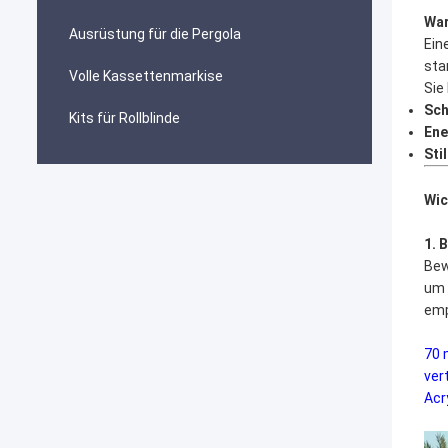
War
Ausrüstung für die Pergola
Ein
sta
Volle Kassettenmarkise
Sie
Sch
Kits für Rollblinde
Ene
Stil
Wic
1. 
Bew
um 
emp
70 
ver
Acr