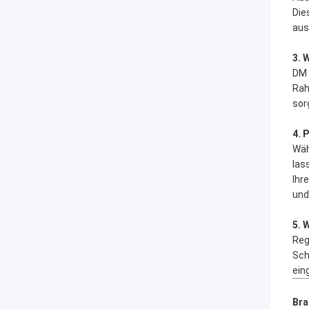
Die
aus
3. 
DM 
Rah
sor
4. 
Wäh
las
Ihr
und 
5. 
Reg
Sch
ein
Bra