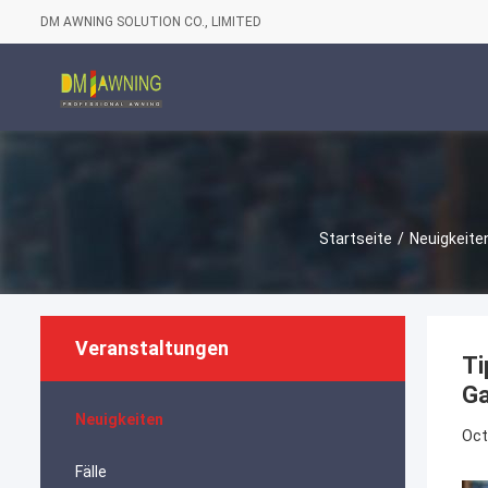
DM AWNING SOLUTION CO., LIMITED
Startseite
/
Neuigkeite
Veranstaltungen
Ti
Ga
Neuigkeiten
Oct
Fälle