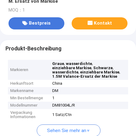
M. Ersatz von Markise
MOQ：1
Bestpreis
Kontakt
Produkt-Beschreibung
,
,
Graue
wasserdichte
,
,
einziehbare Markise
Schwarze
Markieren
,
,
wasserdichte
einziehbare Markise
1.5M Valance-Ersatz der Markise
Herkunftsort
China
Markenname
DM
Min Bestellmenge
1
Modellnummer
DM81004L/R
Verpackung
1 Satz/Ctn
Informationen
Sehen Sie mehr an