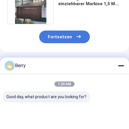
einziehbarer Markise 1,5 M.
Ersatz von Markise
Fortsetzen
Empfohlene Produkte
Berry
1:29 AM
Good day, what product are you looking for?
Kundenspezifische
Außenmotorisierte
Elektro Pergol
Outdoor-
Oberflächenleuchten
Dachdach
Sonnenschutzmarkise
/ Sonnenzimmer
Aluminium Ele