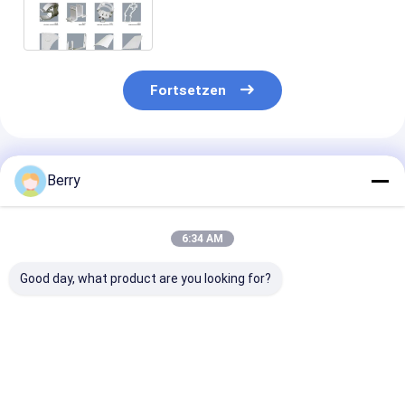
Stützflächen, Vorhänge mit
Befestigungsklammern
Fortsetzen
Empfohlene Produkte
Berry
6:34 AM
Good day, what product are you looking for?
Stepless Light &
Warm verkaufte
Winddach-Zip-
Privacy Control
motorisierte
Kit-Kette
bedroom
Frühlingswinddichte
Betriebsdauer
windowsiles office
Zip-Jalousien für
Lösung für
double velvet zebra
Terrasse und Balkon
kommerzielle