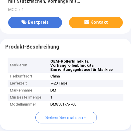
mit Stützflächen, Vorhänge mit
Befestigungsklammern
MOQ：1
Bestpreis
Kontakt
Produkt-Beschreibung
,
OEM-Rollerblindkits
Markieren
,
Vorhangrollenblindkits
Einrichtungsgehäuse für Markise
Herkunftsort
China
Lieferzeit
7-20 Tage
Markenname
DM
Min Bestellmenge
1
Modellnummer
DM85017A-760
Sehen Sie mehr an