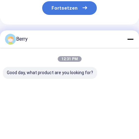
Fortsetzen
Empfohlene Produkte
Berry
12:31 PM
Good day, what product are you looking for?
Automatischer
Zubehör für
Schwerlast-
Außengittermotor
Markisen,
Handschuh-
Wind-Sonne Sensor
Schattenteile,
Scheibenwinke
Fernbedienung
Aluminium- und
einziehbare
Beschichtet
Stahlmarkisenhalter
Baldachinwänd
Bestpreis
Bestpreis
Bestprei
Aluminium
toldo Vertikal-
Aluminium-
Fischernägel
Kupferlegieru