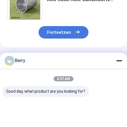
Stahlrolle für Markisen
Fortsetzen
Empfohlene Produkte
Berry
4:37 AM
Good day, what product are you looking for?
70 mm galvanisierte
Balkon-
85 mm Rollen-
Sorgenlose Markise
Wanderwagen-
Scheibenröhre
Rohr Stahl Markise
Zwiebelröhre
Ersatzrohr für
Roller Rohrmontage
Zwiebelkomponenten
Scheiben