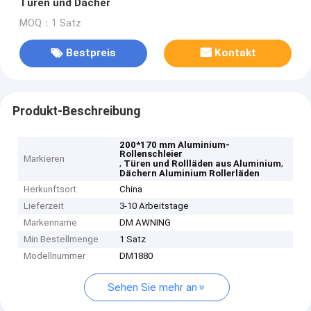
Türen und Dächer
MOQ：1 Satz
Bestpreis
Kontakt
Produkt-Beschreibung
200*170 mm Aluminium-
Rollenschleier
Markieren
,
,
Türen und Rollläden aus Aluminium
Dächern Aluminium Rollerläden
Herkunftsort
China
Lieferzeit
3-10 Arbeitstage
Markenname
DM AWNING
Min Bestellmenge
1 Satz
Modellnummer
DM1880
Sehen Sie mehr an