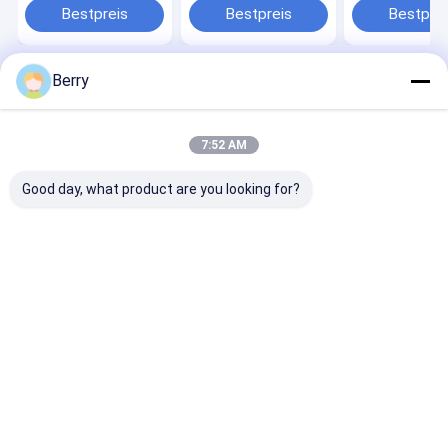
Stahltransparente
Konservatori
Bestpreis
Bestpreis
Bestprei
Außen-
Tanke
Konservatoriumtanke
Berry
Startseite
Über uns
Kontakt
Desktop Site
Sitemap
Datenschutzrichtlinie
Qualität
Ausziehbare Markise
China Fabrik.Copyright © 2026 DM
7:52 AM
AWNING SOLUTION CO., LIMITED. All Rights Reserved.
Good day, what product are you looking for?
Zu Hause
Produkte
Über uns