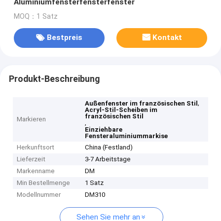
Aluminiumfensterfensterfenster
MOQ：1 Satz
Bestpreis
Kontakt
Produkt-Beschreibung
,
Außenfenster im französischen Stil
Acryl-Stil-Scheiben im
französischen Stil
Markieren
,
Einziehbare
Fensteraluminiummarkise
Herkunftsort
China (Festland)
Lieferzeit
3-7 Arbeitstage
Markenname
DM
Min Bestellmenge
1 Satz
Modellnummer
DM310
Sehen Sie mehr an