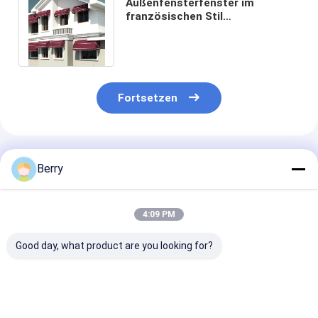
Außenfensterfenster im
französischen Stil
Aluminiumfensterfensterfenster
Fortsetzen
Empfohlene Produkte
Berry
4:09 PM
Good day, what product are you looking for?
Komponenten für
Außene Energie
Aluminium-
einziehbare
beschichtet
Rückziehbare