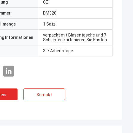
erung
CE
ummer
DM320
ellmenge
1 Satz
verpackt mit Blasentasche und 7
ng Informationen
Schichten kartonieren Sie Kasten
3-7 Arbeitstage
eis
Kontakt