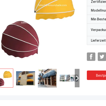
Zertifizi
Modelln
Min Best
Verpacku
Lieferzeit
Bestpr