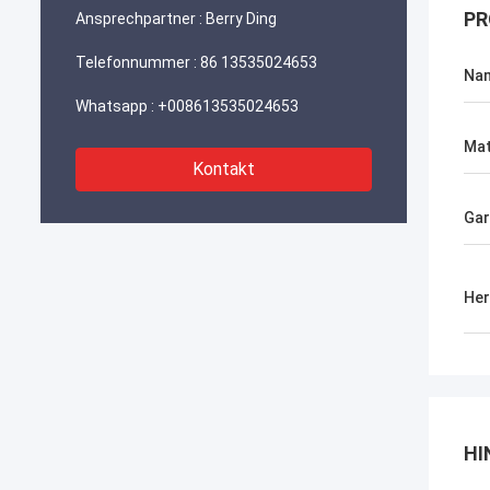
PR
Ansprechpartner :
Berry Ding
Telefonnummer :
86 13535024653
Na
Whatsapp :
+008613535024653
Mat
Kontakt
Gar
Her
HI