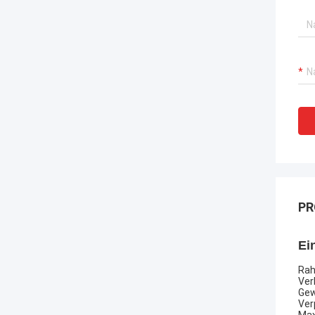
PR
Ei
Rah
Ver
Gew
Ver