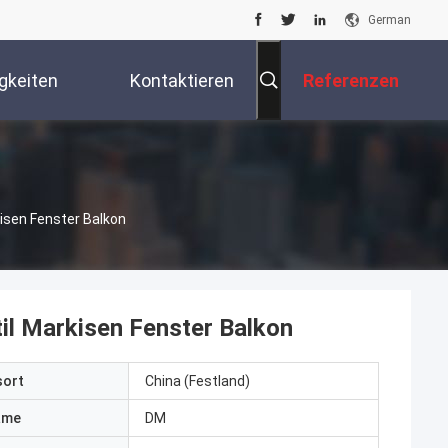
German
gkeiten
Kontaktieren
Referenzen
Sie Uns
isen Fenster Balkon
il Markisen Fenster Balkon
sort
China (Festland)
ame
DM