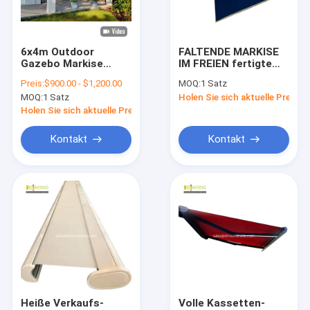
Werksbesichtigung
Qualitätskontrolle
6x4m Outdoor
FALTENDE MARKISE
Gazebo Markise
IM FREIEN fertigte
Kontakt mit uns
beliebte motorisierte
Aluminiumlegierung
Preis:
$900.00 - $1,200.00
MOQ:
1 Satz
Aluminium Blinds
besonders an, die
MOQ:
1 Satz
Holen Sie sich aktuelle Preis
Pergola
volle Kassette
Neuigkeiten
einziehbare
Holen Sie sich aktuelle Preis
Seitenmarkise
motorisierte
Bitte um ein Angebot
Kontakt
Kontakt
Ausziehbare Markise
wasserdichte einziehbare Markise
Rückziehbare Fensterfenster
Rückziehbare Dachmarkise
Heiße Verkaufs-
Volle Kassetten-