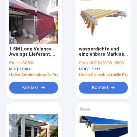
1.5M Long Valance
wasserdichte und
Awnings Lieferant,
einziehbare Markisen
wasserdichte
im Freien und
Preis:
US$580
Preis:
USD$120.00 - $600.00
Markise,
Überdachungen
MOQ:
1 Satz
MOQ:
1 Satz
Regenmarkise,
Gartenmarkise
Holen Sie sich aktuelle Preis
Holen Sie sich aktuelle Preis
Kontakt
Kontakt
Zu Hause
Produkte
Über uns