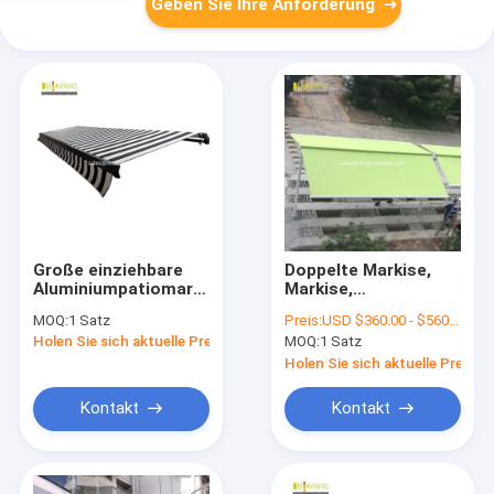
Geben Sie Ihre Anforderung
Große einziehbare
Doppelte Markise,
Aluminiumpatiomarkise,
Markise,
wasserdichter
unabhängiges
MOQ:
1 Satz
Preis:
USD $360.00 - $560.00
Sonnenschutz der
doppelseitiges,
Holen Sie sich aktuelle Preis
MOQ:
1 Satz
Handelsmarkise
elektrisches
handbetriebenes
Holen Sie sich aktuelle Preis
Kontakt
Kontakt