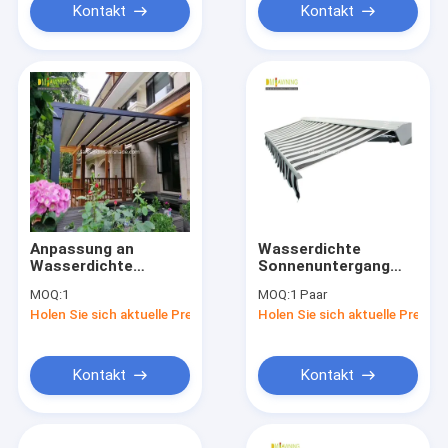
Kontakt
Kontakt
Anpassung an
Wasserdichte
Wasserdichte
Sonnenuntergang
Rückziehbare
Manuelle
MOQ:
1
MOQ:
1 Paar
Markise Aluminium
Rückziehbare
Holen Sie sich aktuelle Preis
Holen Sie sich aktuelle Preis
PVC Pergola Dach
Markise Balkon Tür
Sonnenschirm
Markise Handschwing
System
Kontakt
Kontakt