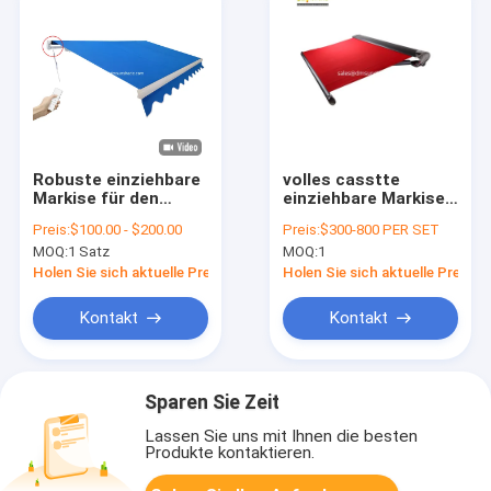
Robuste einziehbare
volles casstte
Markise für den
einziehbare Markise
Außenbereich,
mit hoher Qualität
Preis:
$100.00 - $200.00
Preis:
$300-800 PER SET
manuelle oder
und faltende
MOQ:
1 Satz
MOQ:
1
motorisierte starke
Kettenarmmarkise
Markise
mit
Holen Sie sich aktuelle Preis
Holen Sie sich aktuelle Preis
windundurchlässigem
stark
Kontakt
Kontakt
Sparen Sie Zeit
Lassen Sie uns mit Ihnen die besten
Produkte kontaktieren.