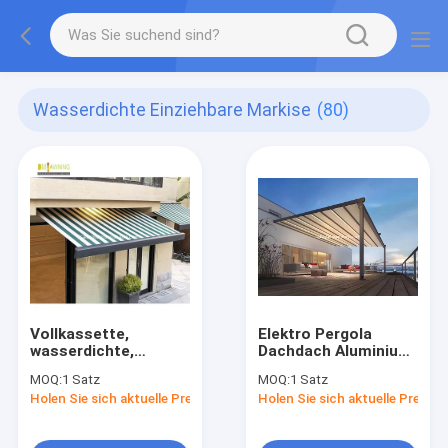
Wasserdichte Einziehbare Markise
(80)
Vollkassette,
Elektro Pergola
wasserdichte,
Dachdach Aluminium
einziehbare Markise
Elektro PVC
MOQ:
1 Satz
MOQ:
1 Satz
wasserdicht Garten
Holen Sie sich aktuelle Preis
Holen Sie sich aktuelle Preis
Gazeb