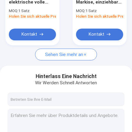
elektrische volle
Markise, einziehbare
Franzosische Markisen
Kassetten-Markisen-
Anwings-Fabrik,
MOQ:
1 Satz
MOQ:
1 Satz
machen weißer
Berufsmarkisen-
Holen Sie sich aktuelle Preis
Markisenrollenrohr
Holen Sie sich aktuelle Preis
Farbrahmen und
Lieferant
Acrylgewebe glatt
Schirm für den Außenbereich
Kontakt
Kontakt
Sonnenblende-Segel
Sehen Sie mehr an
Ausrüstung für die Pergola
Volle Kassettenmarkise
Hinterlass Eine Nachricht
Kits für Rollblinde
Wir Werden Schnell Antworten