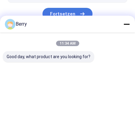
Fortsetzen
Berry
Unsere Kategorien
11:34 AM
Good day, what product are you looking for?
Ausziehbare Markise
wasserdichte
Rückziehbare
einziehbare Markise
Fensterfenste
Startseite
Über uns
Kontakt
Desktop Site
Sitemap
Datenschutzrichtlinie